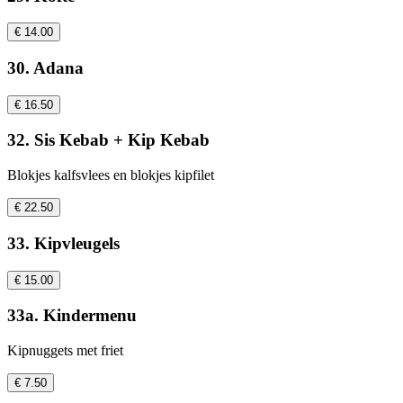
€ 14.00
30. Adana
€ 16.50
32. Sis Kebab + Kip Kebab
Blokjes kalfsvlees en blokjes kipfilet
€ 22.50
33. Kipvleugels
€ 15.00
33a. Kindermenu
Kipnuggets met friet
€ 7.50