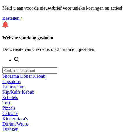
Meld u aan voor de nieuwsbrief voor unieke kortingen en acties!
Bestellen
Website vandaag gesloten
De website van Cevdet is op dit moment gesloten.
Shoarma Döner Kebab
kapsalons
Lahmachun
Kip/Kalfs Kebab
Schotels
Tosti
Pizza's
Calzone
Kinderpizza's
Dürüm/Wraps
Dranken