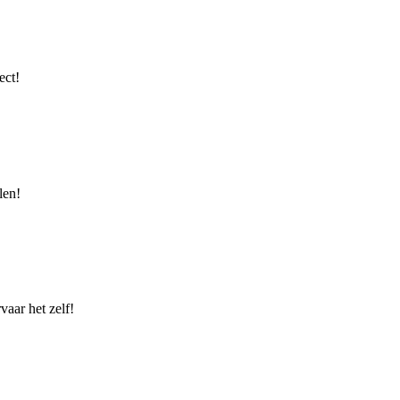
ect!
len!
vaar het zelf!